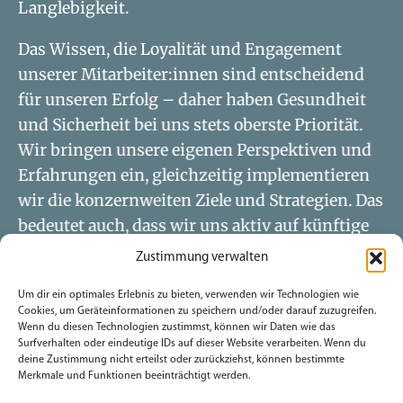
Langlebigkeit.
Das Wissen, die Loyalität und Engagement
unserer Mitarbeiter:innen sind entscheidend
für unseren Erfolg – daher haben Gesundheit
und Sicherheit bei uns stets oberste Priorität.
Wir bringen unsere eigenen Perspektiven und
Erfahrungen ein, gleichzeitig implementieren
wir die konzernweiten Ziele und Strategien. Das
bedeutet auch, dass wir uns aktiv auf künftige
Anforderungen vorbereiten, die sich aus
Zustimmung verwalten
konzern- und EU-weiten Veränderungen im
Um dir ein optimales Erlebnis zu bieten, verwenden wir Technologien wie
Nachhaltigkeitsbericht ergeben.“
Cookies, um Geräteinformationen zu speichern und/oder darauf zuzugreifen.
Wenn du diesen Technologien zustimmst, können wir Daten wie das
– Ewald Marschallinger, CEO
Surfverhalten oder eindeutige IDs auf dieser Website verarbeiten. Wenn du
deine Zustimmung nicht erteilst oder zurückziehst, können bestimmte
Merkmale und Funktionen beeinträchtigt werden.
STANDORTE